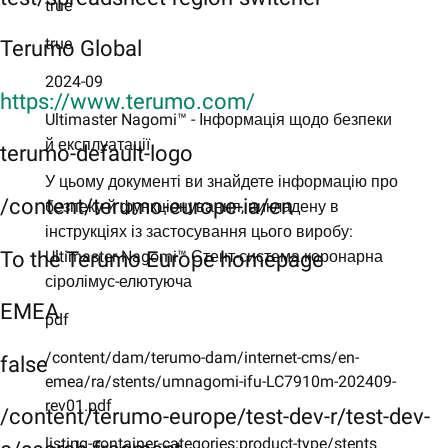
true
true
Terumo Global
2024-09
https://www.terumo.com/
Ultimaster Nagomi™ - Інформація щодо безпеки
й експлуатації
terumo-default-logo
У цьому документі ви знайдете інформацію про
/content/terumo-europe-ia/en
безпеку й функціонування, викладену в
інструкціях із застосування цього виробу:
To the Terumo Europe homepage
Ultimaster Nagomi™ Стент-система коронарна
сіролімус-елютуюча
EMEA
pdf
/content/dam/terumo-dam/internet-cms/en-
false
emea/ra/stents/umnagomi-ifu-LC7910m-202409-
rev01.pdf
/content/terumo-europe/test-dev-r/test-dev-
listing-container-categories:product-type/stents