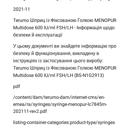
2021-11
Terumo Шприц із Фіксованою Голкою MENOPUR
Multidose 600 IU/ml FSH/LH - Інформація щодо
безпеки й експлуатації
У цьому документі ви знайдете інформацію про
безпеку й функціонування, викладену в
інструкціях із застосування цього виробу:
Terumo Шприц із Фіксованою Голкою MENOPUR
Multidose 600 IU/ml FSH/LH (BS-N1G2913)
pdf
/content/dam/terumo-dam/internet-cms/en-
emea/ra/syringes/syringe-menopur-lc7845m-
202111-rev2.pdf
listing-container-categories:product-type/syringes