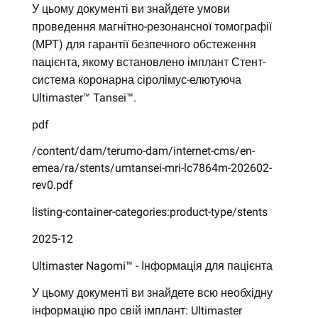
У цьому документі ви знайдете умови
проведення магнітно-резонансної томографії
(МРТ) для гарантії безпечного обстеження
пацієнта, якому встановлено імплант Стент-
система коронарна сіролімус-елютуюча
Ultimaster™ Tansei™.
pdf
/content/dam/terumo-dam/internet-cms/en-
emea/ra/stents/umtansei-mri-lc7864m-202602-
rev0.pdf
listing-container-categories:product-type/stents
2025-12
Ultimaster Nagomi™ - Інформація для пацієнта
У цьому документі ви знайдете всю необхідну
інформацію про свій імплант: Ultimaster