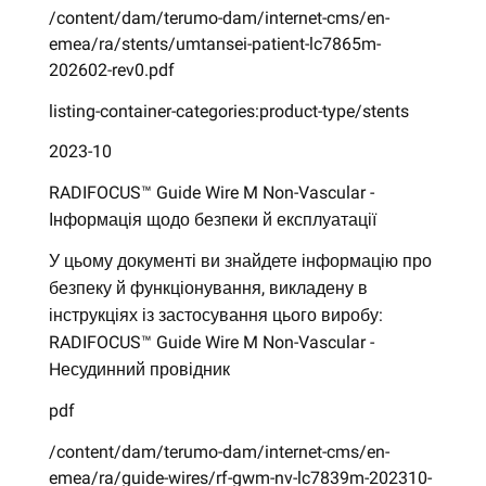
/content/dam/terumo-dam/internet-cms/en-
emea/ra/stents/umtansei-patient-lc7865m-
202602-rev0.pdf
listing-container-categories:product-type/stents
2023-10
RADIFOCUS™ Guide Wire M Non-Vascular -
Інформація щодо безпеки й експлуатації
У цьому документі ви знайдете інформацію про
безпеку й функціонування, викладену в
інструкціях із застосування цього виробу:
RADIFOCUS™ Guide Wire M Non-Vascular -
Hесудинний провідник
pdf
/content/dam/terumo-dam/internet-cms/en-
emea/ra/guide-wires/rf-gwm-nv-lc7839m-202310-