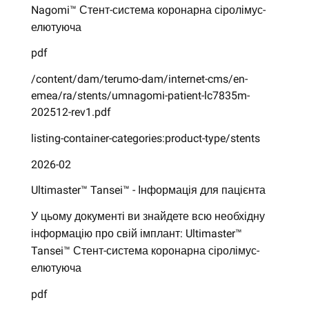
Nagomi™ Стент-система коронарна сіролімус-
елютуюча
pdf
/content/dam/terumo-dam/internet-cms/en-
emea/ra/stents/umnagomi-patient-lc7835m-
202512-rev1.pdf
listing-container-categories:product-type/stents
2026-02
Ultimaster™ Tansei™ - Інформація для пацієнта
У цьому документі ви знайдете всю необхідну
інформацію про свій імплант: Ultimaster™
Tansei™ Стент-система коронарна сіролімус-
елютуюча
pdf