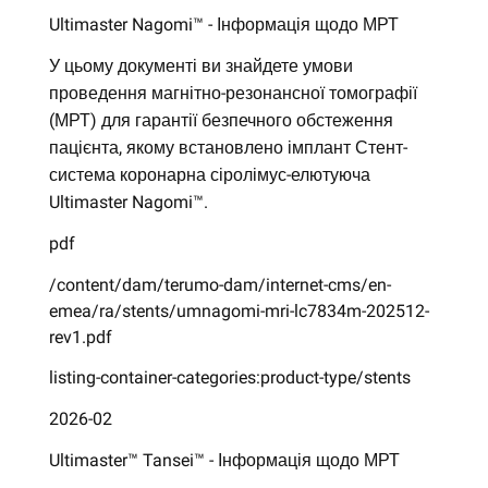
Ultimaster Nagomi™ - Інформація щодо МРТ
У цьому документі ви знайдете умови
проведення магнітно-резонансної томографії
(МРТ) для гарантії безпечного обстеження
пацієнта, якому встановлено імплант Стент-
система коронарна сіролімус-елютуюча
Ultimaster Nagomi™.
pdf
/content/dam/terumo-dam/internet-cms/en-
emea/ra/stents/umnagomi-mri-lc7834m-202512-
rev1.pdf
listing-container-categories:product-type/stents
2026-02
Ultimaster™ Tansei™ - Інформація щодо МРТ