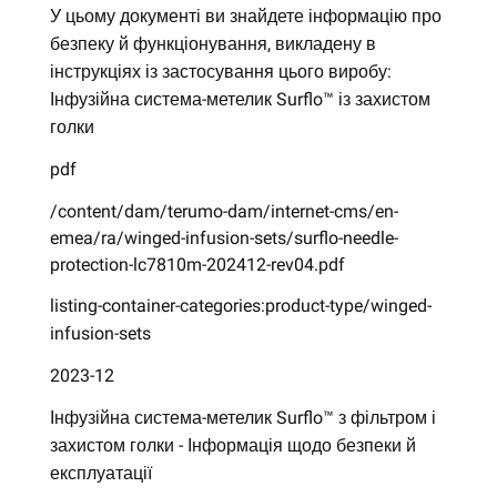
У цьому документі ви знайдете інформацію про
безпеку й функціонування, викладену в
інструкціях із застосування цього виробу:
Інфузійна система-метелик Surflo™ із захистом
голки
pdf
/content/dam/terumo-dam/internet-cms/en-
emea/ra/winged-infusion-sets/surflo-needle-
protection-lc7810m-202412-rev04.pdf
listing-container-categories:product-type/winged-
infusion-sets
2023-12
Інфузійна система-метелик Surflo™ з фільтром і
захистом голки - Інформація щодо безпеки й
експлуатації