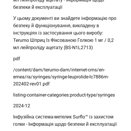
безпеки й експлуатації
У цьому документі ви знайдете інформацію про
безпеку й функціонування, викладену в
інструкціях із застосування цього виробу:
Terumo Шприц Із Фіксованою Голкою 1 мг / 0,2
мл лейпроліду ацетату (BS-N1L2713)
pdf
/content/dam/terumo-dam/internet-cms/en-
emea/ra/syringes/syringe-leuprolide-lc7886m-
202402-rev01.pdf
listing-container-categories:product-type/syringes
2024-12
Інфузійна система-метелик Surflo™ із захистом
голки - Інформація щодо безпеки й експлуатації