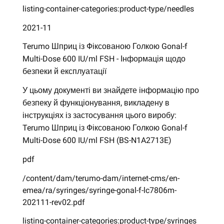
listing-container-categories:product-type/needles
2021-11
Terumo Шприц із Фіксованою Голкою Gonal-f
Multi-Dose 600 IU/ml FSH - Інформація щодо
безпеки й експлуатації
У цьому документі ви знайдете інформацію про
безпеку й функціонування, викладену в
інструкціях із застосування цього виробу:
Terumo Шприц із Фіксованою Голкою Gonal-f
Multi-Dose 600 IU/ml FSH (BS-N1A2713E)
pdf
/content/dam/terumo-dam/internet-cms/en-
emea/ra/syringes/syringe-gonal-f-lc7806m-
202111-rev02.pdf
listing-container-categories:product-type/syringes