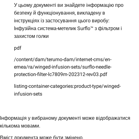
У цьому документі ви знайдете інформацію про
безпеку й функціонування, викладену в
інструкціях із застосування цього виробу:
Інфузійна система-метелик Surflo™ з фільтром і
захистом голки
pdf
/content/dam/terumo-dam/internet-cms/en-
emea/ra/winged-infusion-sets/surflo-needle-
protection-filter-lc7809m-202312-rev03.pdf
listing-container-categories:product-type/winged-
infusion-sets
Інформація у вибраному документі може відображатися
кількома мовами.
Вміст документа може бути змінено.