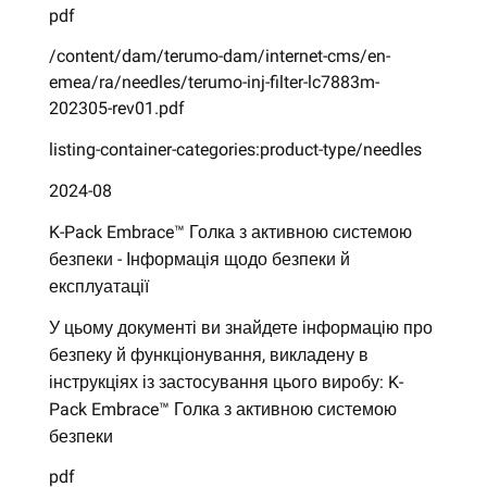
pdf
/content/dam/terumo-dam/internet-cms/en-
emea/ra/needles/terumo-inj-filter-lc7883m-
202305-rev01.pdf
listing-container-categories:product-type/needles
2024-08
K-Pack Embrace™ Голка з активною системою
безпеки - Інформація щодо безпеки й
експлуатації
У цьому документі ви знайдете інформацію про
безпеку й функціонування, викладену в
інструкціях із застосування цього виробу: K-
Pack Embrace™ Голка з активною системою
безпеки
pdf