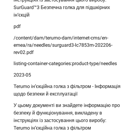
SurGuard™3 Безпечна голка для підшкірних
ін’єкцій
pdf
/content/dam/terumo-dam/internet-cms/en-
emea/ra/needles/surguard3-lc7853m-202206-
rev02.pdf
listing-container-categories:product-type/needles
2023-05
Terumo ін’єкційна голка з фільтром - Інформація
щодо безпеки й експлуатації
У цьому документі ви знайдете інформацію про
безпеку й функціонування, викладену в
інструкціях із застосування цього виробу:
Terumo ін’єкційна голка з фільтром