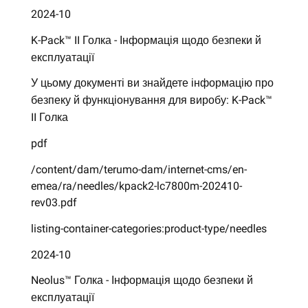
2024-10
K-Pack™ II Голка - Інформація щодо безпеки й
експлуатації
У цьому документі ви знайдете інформацію про
безпеку й функціонування для виробу: K-Pack™
II Голка
pdf
/content/dam/terumo-dam/internet-cms/en-
emea/ra/needles/kpack2-lc7800m-202410-
rev03.pdf
listing-container-categories:product-type/needles
2024-10
Neolus™ Голка - Інформація щодо безпеки й
експлуатації