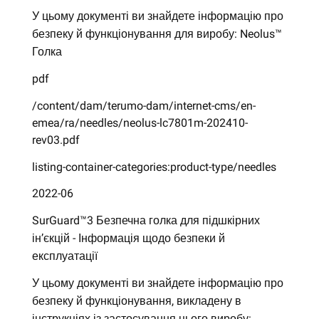
У цьому документі ви знайдете інформацію про
безпеку й функціонування для виробу: Neolus™
Голка
pdf
/content/dam/terumo-dam/internet-cms/en-
emea/ra/needles/neolus-lc7801m-202410-
rev03.pdf
listing-container-categories:product-type/needles
2022-06
SurGuard™3 Безпечна голка для підшкірних
ін’єкцій - Інформація щодо безпеки й
експлуатації
У цьому документі ви знайдете інформацію про
безпеку й функціонування, викладену в
інструкціях із застосування цього виробу: