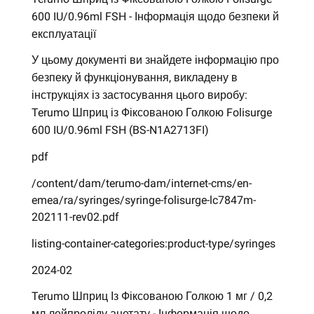
600 IU/0.96ml FSH - Інформація щодо безпеки й
експлуатації
У цьому документі ви знайдете інформацію про
безпеку й функціонування, викладену в
інструкціях із застосування цього виробу:
Terumo Шприц із Фіксованою Голкою Folisurge
600 IU/0.96ml FSH (BS-N1A2713FI)
pdf
/content/dam/terumo-dam/internet-cms/en-
emea/ra/syringes/syringe-folisurge-lc7847m-
202111-rev02.pdf
listing-container-categories:product-type/syringes
2024-02
Terumo Шприц Із Фіксованою Голкою 1 мг / 0,2
мл лейпроліду ацетату - Інформація щодо