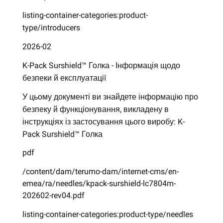
listing-container-categories:product-
type/introducers
2026-02
K-Pack Surshield™ Голка - Інформація щодо
безпеки й експлуатації
У цьому документі ви знайдете інформацію про
безпеку й функціонування, викладену в
інструкціях із застосування цього виробу: K-
Pack Surshield™ Голка
pdf
/content/dam/terumo-dam/internet-cms/en-
emea/ra/needles/kpack-surshield-lc7804m-
202602-rev04.pdf
listing-container-categories:product-type/needles