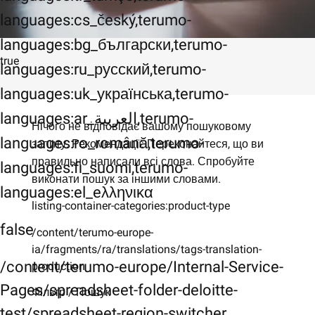
languages:cs_český,terumo-
languages:bg_български,terumo-
true
languages:ru_русский,terumo-
languages:uk_українська,terumo-
languages:ar_العربية,terumo-
Нічого не відповідає вашому пошуковому
languages:ro_română,terumo-
запиту. Рекомендації: Переконайтеся, що ви
правильно написали всі слова. Спробуйте
languages:fi_suomi,terumo-
виконати пошук за іншими словами.
languages:el_eλληνικα
listing-container-categories:product-type
false
/content/terumo-europe-
ia/fragments/ra/translations/tags-translation-
/content/terumo-europe/Internal-Service-
production
Pages/spreadsheet-folder-deloitte-
Фільтр / Пошук
test/spreadsheet-region-switcher