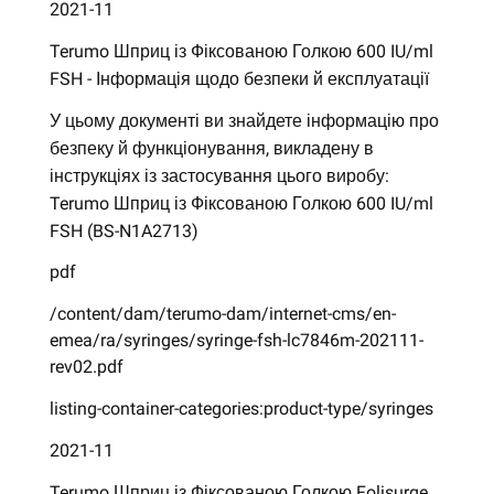
2021-11
Terumo Шприц із Фіксованою Голкою 600 IU/ml
FSH - Інформація щодо безпеки й експлуатації
У цьому документі ви знайдете інформацію про
безпеку й функціонування, викладену в
інструкціях із застосування цього виробу:
Terumo Шприц із Фіксованою Голкою 600 IU/ml
FSH (BS-N1A2713)
pdf
/content/dam/terumo-dam/internet-cms/en-
emea/ra/syringes/syringe-fsh-lc7846m-202111-
rev02.pdf
listing-container-categories:product-type/syringes
2021-11
Terumo Шприц із Фіксованою Голкою Folisurge