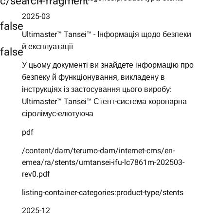
c/search-fragment
2025-03
false
Ultimaster™ Tansei™ - Інформація щодо безпеки
й експлуатації
false
У цьому документі ви знайдете інформацію про
безпеку й функціонування, викладену в
інструкціях із застосування цього виробу:
Ultimaster™ Tansei™ Стент-система коронарна
сіролімус-елютуюча
pdf
/content/dam/terumo-dam/internet-cms/en-
emea/ra/stents/umtansei-ifu-lc7861m-202503-
rev0.pdf
listing-container-categories:product-type/stents
2025-12