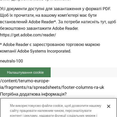
Усі документи доступні для завантаження у форматі PDF.
Щоб їх прочитати, на вашому комп’ютері має бути
встановлений Adobe Reader*. За потреби натисніть тут, щоб
безкоштовно завантажити Adobe Reader.
https://get.adobe.com/reader/
* Adobe Reader є зареєстрованою торговою маркою
компанії Adobe Systems Incorporated.
neutrals-100
Налаштування cookie
/content/terumo-europe-
ia/fragments/ra/spreadsheets/footer-columns-ra-uk
Потрібна додаткова інформація?
Для отримання інформації щодо норм і правил,
Ми використовуємо файли cookie, щоб дозволити нашому
зв’яжіться з нами тут.
сайту працювати належним чином, персоналізувати
Зв’яжіться з нами
контент і рекламу, надавати функції соціальних мереж і