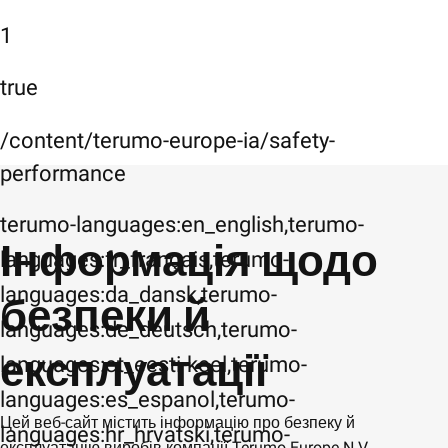
1
true
/content/terumo-europe-ia/safety-
performance
terumo-languages:en_english,terumo-
Інформація щодо
languages:fr_français,terumo-
languages:da_dansk,terumo-
безпеки й
languages:de_deutsch,terumo-
експлуатації
languages:et_eesti-keel,terumo-
languages:es_espanol,terumo-
Цей веб-сайт містить інформацію про безпеку й
languages:hr_hrvatski,terumo-
експлуатацію виробів компанії Terumo Europe N.V.,