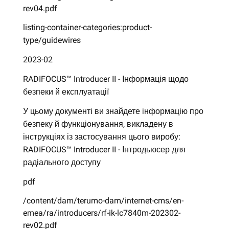
rev04.pdf
listing-container-categories:product-
type/guidewires
2023-02
RADIFOCUS™ Introducer II - Інформація щодо
безпеки й експлуатації
У цьому документі ви знайдете інформацію про
безпеку й функціонування, викладену в
інструкціях із застосування цього виробу:
RADIFOCUS™ Introducer II - Інтродьюсер для
радіального доступу
pdf
/content/dam/terumo-dam/internet-cms/en-
emea/ra/introducers/rf-ik-lc7840m-202302-
rev02.pdf