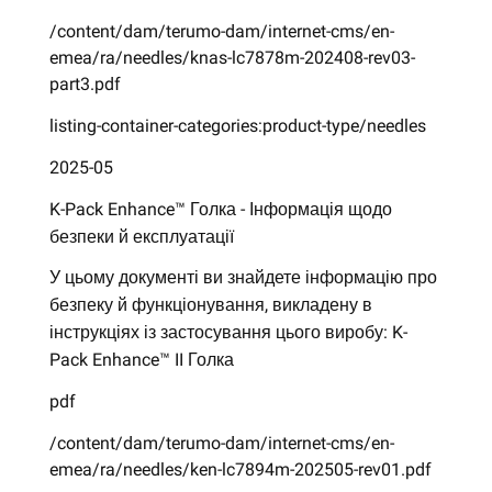
/content/dam/terumo-dam/internet-cms/en-
emea/ra/needles/knas-lc7878m-202408-rev03-
part3.pdf
listing-container-categories:product-type/needles
2025-05
K-Pack Enhance™ Голка - Інформація щодо
безпеки й експлуатації
У цьому документі ви знайдете інформацію про
безпеку й функціонування, викладену в
інструкціях із застосування цього виробу: K-
Pack Enhance™ II Голка
pdf
/content/dam/terumo-dam/internet-cms/en-
emea/ra/needles/ken-lc7894m-202505-rev01.pdf