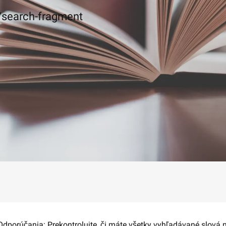
c/search-fragment
 Odporúčania: Prekontrolujte, či máte všetky vyhľadávané slová