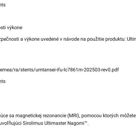
nts
osti výkone
pečnosti a výkone uvedené v návode na použitie produktu: Ult
emea/ra/stents/umtansei-ifu-lc7861m-202503-rev0.pdf
nts
úce sa magnetickej rezonancie (MRI), pomocou ktorých môžete 
voľňujúci Sirolimus Ultimaster Nagomi™.