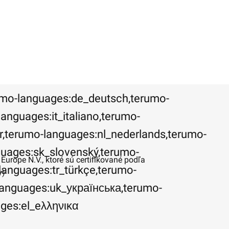
umo-languages:de_deutsch,terumo-
anguages:it_italiano,terumo-
ar,terumo-languages:nl_nederlands,terumo-
guages:sk_slovenský,terumo-
rope N.V., ktoré sú certifikované podľa
languages:tr_türkçe,terumo-
y)
languages:uk_українська,terumo-
nguages:el_eλληνικα