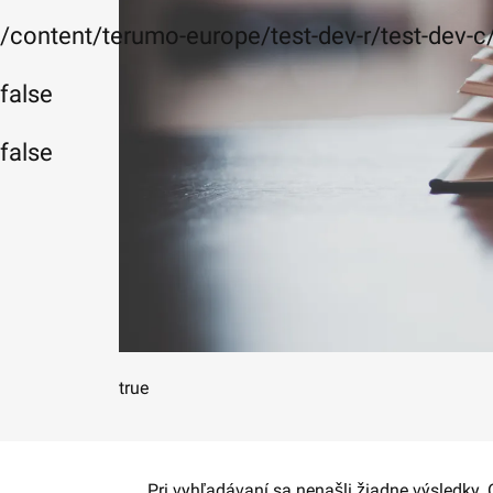
/content/terumo-europe/test-dev-r/test-dev-
false
false
true
Pri vyhľadávaní sa nenašli žiadne výsledky.