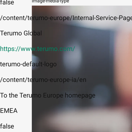
image-media-type
false
/content/terumo-europe/Internal-Service-Page
Terumo Global
https://www.terumo.com/
terumo-default-logo
/content/terumo-europe-ia/en
To the Terumo Europe homepage
EMEA
false