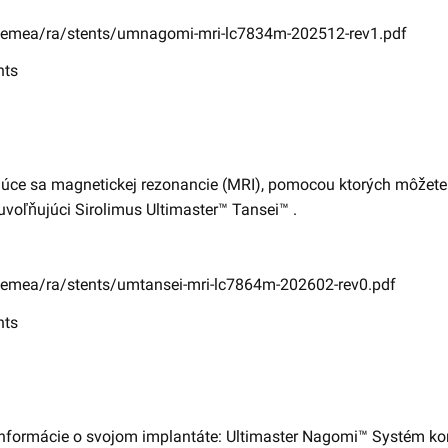
-emea/ra/stents/umnagomi-mri-lc7834m-202512-rev1.pdf
nts
úce sa magnetickej rezonancie (MRI), pomocou ktorých môžete 
oľňujúci Sirolimus Ultimaster™ Tansei™ .
emea/ra/stents/umtansei-mri-lc7864m-202602-rev0.pdf
nts
informácie o svojom implantáte: Ultimaster Nagomi™ Systém kor