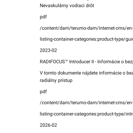
Nevaskulárny vodiaci drôt
pdf
/content/dam/terumo-dam/internet-cms/en-
listing-container-categories:product-type/gu
2023-02
RADIFOCUS™ Introducer II - Informácie o be
V tomto dokumente nájdete informácie o bez
radiálny prístup
pdf
/content/dam/terumo-dam/internet-cms/en-
listing-container-categories:product-type/int
2026-02