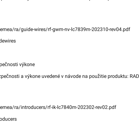
emea/ra/guide-wires/rf-gwm-nv-lc7839m-202310-rev04.pdf
idewires
zpečnosti výkone
pečnosti a výkone uvedené v návode na použitie produktu: RAD
emea/ra/introducers/rf-ik-lc7840m-202302-rev02.pdf
roducers