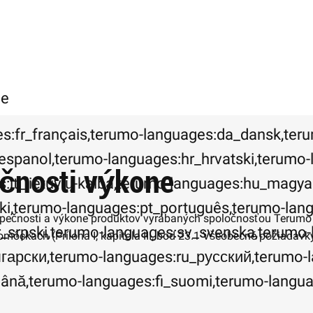
ce
s:fr_français,terumo-languages:da_dansk,ter
espanol,terumo-languages:hr_hrvatski,terumo-l
ečnosti výkone
s:lt_lietuvių-kalba,terumo-languages:hu_magy
ki,terumo-languages:pt_português,terumo-lan
pečnosti a výkone produktov vyrábaných spoločnosťou Terumo Eu
r_srpski,terumo-languages:sv_svenska,terumo-
môckach (Príloha I, kapitola III, bod 23.1 Všeobecné požiadavk
гарски,terumo-languages:ru_русский,terumo-
nguages:ro_română,terumo-languages:fi_suomi,terumo-la