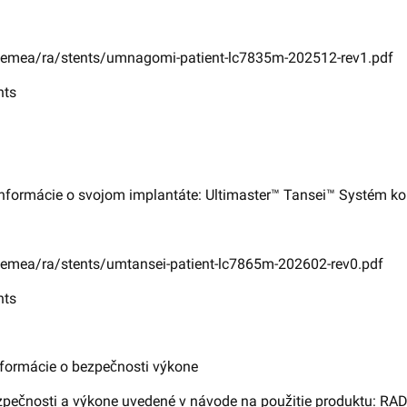
-emea/ra/stents/umnagomi-patient-lc7835m-202512-rev1.pdf
nts
informácie o svojom implantáte: Ultimaster™ Tansei™ Systém ko
emea/ra/stents/umtansei-patient-lc7865m-202602-rev0.pdf
nts
formácie o bezpečnosti výkone
zpečnosti a výkone uvedené v návode na použitie produktu: RA