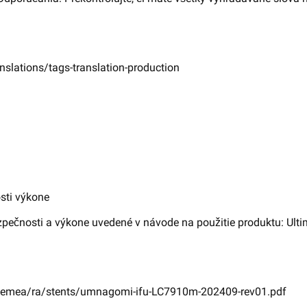
slations/tags-translation-production
sti výkone
zpečnosti a výkone uvedené v návode na použitie produktu: Ul
-emea/ra/stents/umnagomi-ifu-LC7910m-202409-rev01.pdf