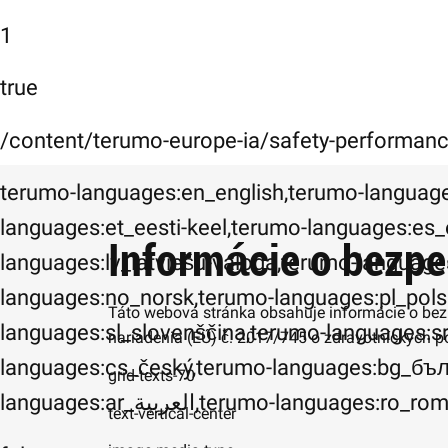
1
true
/content/terumo-europe-ia/safety-performan
terumo-languages:en_english,terumo-language
languages:et_eesti-keel,terumo-languages:es_
Informácie o bezp
languages:lv_latviešu-valoda,terumo-language
languages:no_norsk,terumo-languages:pl_pols
Táto webová stránka obsahuje informácie o bez
languages:sl_slovenščina,terumo-languages:s
nariadenia (EÚ) č. 2017/745 o zdravotníckych po
languages:cs_český,terumo-languages:bg_бъл
grid-texts-70
languages:ar_العربية,terumo-la
text-vertical-center