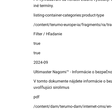
iné termíny.
listing-container-categories:product-type
/content/terumo-europe-ia/fragments/ra/tran
Filter / Hľadanie
true
true
2024-09
Ultimaster Nagomi™ - Informácie o bezpečno
V tomto dokumente nájdete informácie o be
uvoľňujúci sirolimus
pdf
/content/dam/terumo-dam/internet-cms/en