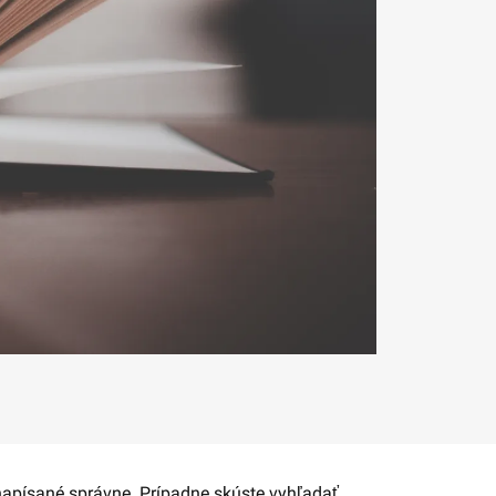
 napísané správne. Prípadne skúste vyhľadať