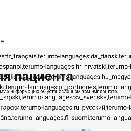
ce
s:fr_français,terumo-languages:da_dansk,ter
espanol,terumo-languages:hr_hrvatski,terumo-l
я пациента
s:lt_lietuvių-kalba,terumo-languages:hu_magy
ki,terumo-languages:pt_português,terumo-lan
имую информацию об установленном вам имплантате.
r_srpski,terumo-languages:sv_svenska,terumo-
гарски,terumo-languages:ru_русский,terumo-
nguages:ro_română,terumo-languages:fi_suomi,terumo-la