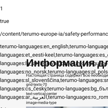
1
true
/content/terumo-europe-ia/safety-performan
terumo-languages:en_english,terumo-language
languages:et_eesti-keel,terumo-languages:es_
Информация дл
languages:lv_latviešu-valoda,terumo-language
languages:no_norsk,terumo-languages:pl_pols
Настоящая страница содержит всю необход
languages:sl_slovenščina,terumo-languages:s
grid-texts-70
languages:cs_český,terumo-languages:bg_бъл
text-vertical-center
languages:ar_العربية,terumo-la
image-media-type