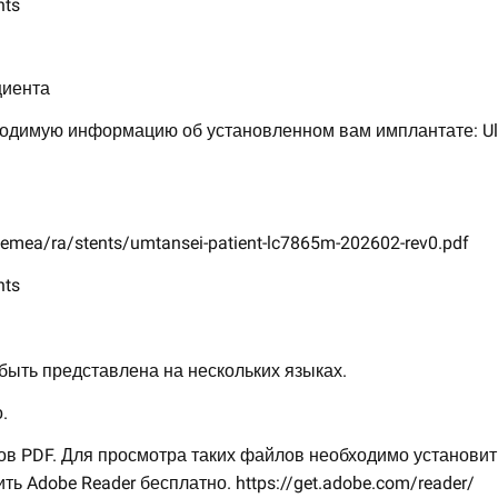
nts
циента
одимую информацию об установленном вам имплантате: Ulti
emea/ra/stents/umtansei-patient-lc7865m-202602-rev0.pdf
nts
ыть представлена на нескольких языках.
.
ов PDF. Для просмотра таких файлов необходимо установит
ть Adobe Reader бесплатно. https://get.adobe.com/reader/