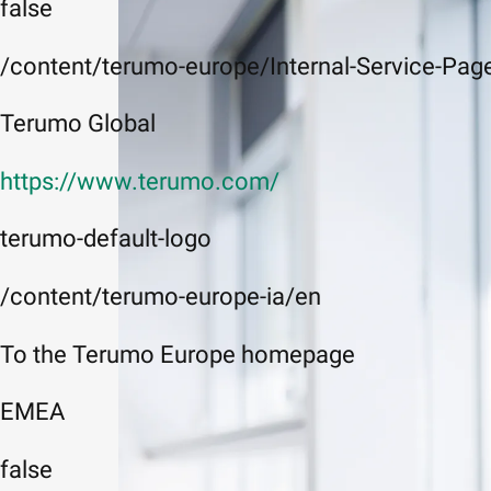
false
/content/terumo-europe/Internal-Service-Page
Terumo Global
https://www.terumo.com/
terumo-default-logo
/content/terumo-europe-ia/en
To the Terumo Europe homepage
EMEA
false