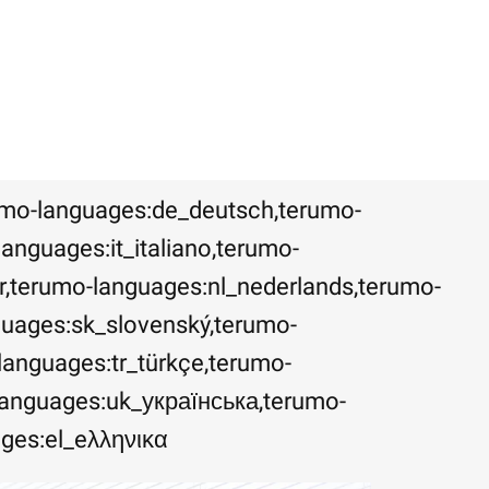
umo-languages:de_deutsch,terumo-
anguages:it_italiano,terumo-
ar,terumo-languages:nl_nederlands,terumo-
guages:sk_slovenský,terumo-
languages:tr_türkçe,terumo-
languages:uk_українська,terumo-
nguages:el_eλληνικα