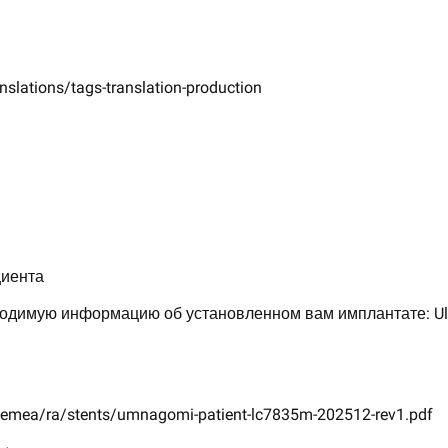
slations/tags-translation-production
циента
одимую информацию об установленном вам имплантате: Ult
-emea/ra/stents/umnagomi-patient-lc7835m-202512-rev1.pdf