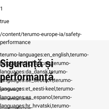
1
true
/content/terumo-europe-ia/safety-
performance
terumo-languages:en_english,terumo-
Siguranță și
languages:fr_français,terumo-
languages:da_dansk,terumo-
performanță
languages:de_deutsch,terumo-
languages:et_eesti-keel,terumo-
grid-texts-70
languages:es_espanol,terumo-
text-vertical-center
languages:hr_hrvatski,terumo-
image-media-type