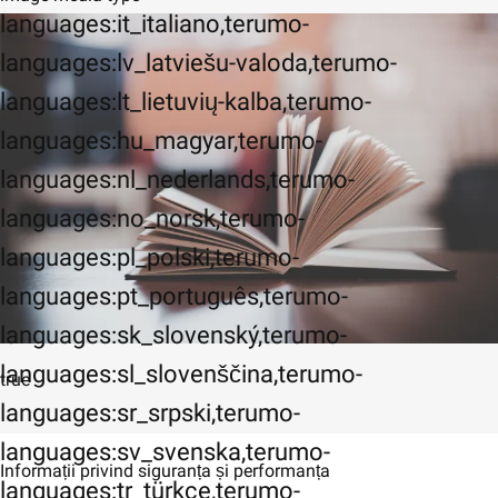
languages:it_italiano,terumo-
languages:lv_latviešu-valoda,terumo-
languages:lt_lietuvių-kalba,terumo-
languages:hu_magyar,terumo-
languages:nl_nederlands,terumo-
languages:no_norsk,terumo-
languages:pl_polski,terumo-
languages:pt_português,terumo-
languages:sk_slovenský,terumo-
languages:sl_slovenščina,terumo-
true
languages:sr_srpski,terumo-
languages:sv_svenska,terumo-
Informații privind siguranța și performanța
languages:tr_türkçe,terumo-