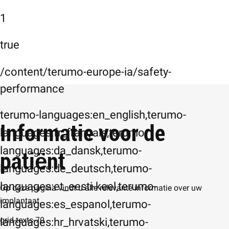
1
true
/content/terumo-europe-ia/safety-
performance
terumo-languages:en_english,terumo-
Informatie voor de
languages:fr_français,terumo-
languages:da_dansk,terumo-
patiënt
languages:de_deutsch,terumo-
languages:et_eesti-keel,terumo-
Op deze pagina vindt u alle relevante informatie over uw
implantaat.
languages:es_espanol,terumo-
grid-texts-70
languages:hr_hrvatski,terumo-