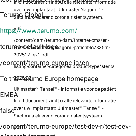
In dit document vindt u alle relevante informatie
over uw implantaat: Ultimaster Nagomi™ -
Terumo Global
Sirolimus-eluerend coronair stentsysteem.
pdf
https://www.terumo.com/
/content/dam/terumo-dam/internet-cms/en-
terumo-default-logo
emea/ra/stents/umnagomi-patient-lc7835m-
202512-rev1.pdf
/content/terumo-europe-ia/en
listing-container-categories:product-type/stents
To the Terumo Europe homepage
2026-02
Ultimaster™ Tansei™ - Informatie voor de patiënt
EMEA
In dit document vindt u alle relevante informatie
over uw implantaat: Ultimaster™ Tansei™ -
false
Sirolimus-eluerend coronair stentsysteem.
/content/terumo-europe/test-dev-r/test-dev-
pdf