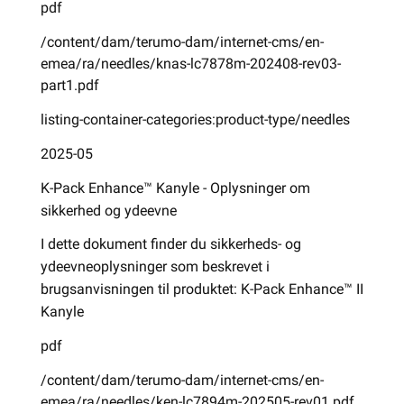
pdf
/content/dam/terumo-dam/internet-cms/en-
emea/ra/needles/knas-lc7878m-202408-rev03-
part1.pdf
listing-container-categories:product-type/needles
2025-05
K-Pack Enhance™ Kanyle - Oplysninger om
sikkerhed og ydeevne
I dette dokument finder du sikkerheds- og
ydeevneoplysninger som beskrevet i
brugsanvisningen til produktet: K-Pack Enhance™ II
Kanyle
pdf
/content/dam/terumo-dam/internet-cms/en-
emea/ra/needles/ken-lc7894m-202505-rev01.pdf