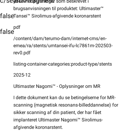
c/search-fragment
ydeevneoplysninger som beskrevet i
brugsanvisningen til produktet: Ultimaster™
false
Tansei™ Sirolimus-afgivende koronarstent
pdf
false
/content/dam/terumo-dam/internet-cms/en-
emea/ra/stents/umtansei-ifu-lc7861m-202503-
rev0.pdf
listing-container-categories:product-type/stents
2025-12
Ultimaster Nagomi™ - Oplysninger om MR
I dette dokument kan du se betingelserne for MR-
scanning (magnetisk resonans-billeddannelse) for
sikker scanning af din patient, der har fået
implanteret Ultimaster Nagomi™ Sirolimus-
afgivende koronarstent.