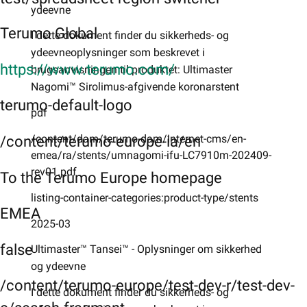
ydeevne
Terumo Global
I dette dokument finder du sikkerheds- og
ydeevneoplysninger som beskrevet i
https://www.terumo.com/
brugsanvisningen til produktet: Ultimaster
Nagomi™ Sirolimus-afgivende koronarstent
terumo-default-logo
pdf
/content/dam/terumo-dam/internet-cms/en-
/content/terumo-europe-ia/en
emea/ra/stents/umnagomi-ifu-LC7910m-202409-
rev01.pdf
To the Terumo Europe homepage
listing-container-categories:product-type/stents
EMEA
2025-03
false
Ultimaster™ Tansei™ - Oplysninger om sikkerhed
og ydeevne
/content/terumo-europe/test-dev-r/test-dev-
I dette dokument finder du sikkerheds- og