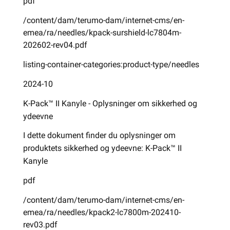
pdf
/content/dam/terumo-dam/internet-cms/en-
emea/ra/needles/kpack-surshield-lc7804m-
202602-rev04.pdf
listing-container-categories:product-type/needles
2024-10
K-Pack™ II Kanyle - Oplysninger om sikkerhed og
ydeevne
I dette dokument finder du oplysninger om
produktets sikkerhed og ydeevne: K-Pack™ II
Kanyle
pdf
/content/dam/terumo-dam/internet-cms/en-
emea/ra/needles/kpack2-lc7800m-202410-
rev03.pdf