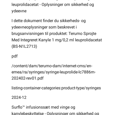
leuprolidacetat - Oplysninger om sikkerhed og
ydeevne
I dette dokument finder du sikkerheds- og
ydeevneoplysninger som beskrevet i
brugsanvisningen til produktet: Terumo Sprojte
Med Integreret Kanyle 1 mg/0,2 ml leuprolidacetat
(BS-N1L2713)
pdf
/content/dam/terumo-dam/internet-cms/en-
emea/ra/syringes/syringe-leuprolide-lc7886m-
202402-rev01.pdf
listing-container-categories:product-type/syringes
2024-12
Surflo™ infusionssæt med vinge og
kanylebeskyttelse - Oplysninger om sikkerhed og