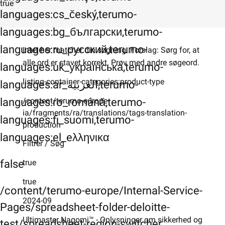
true
languages:cs_český,terumo-
languages:bg_български,terumo-
languages:ru_русский,terumo-
Intet her matcher din søgning. Forslag: Sørg for, at
alle ord er stavet korrekt. Prøv med andre søgeord.
languages:uk_українська,terumo-
listing-container-categories:product-type
languages:ar_العربية,terumo-
/content/terumo-europe-
languages:ro_română,terumo-
ia/fragments/ra/translations/tags-translation-
languages:fi_suomi,terumo-
production
languages:el_eλληνικα
Filtrer / Søg
false
true
true
/content/terumo-europe/Internal-Service-
2024-09
Pages/spreadsheet-folder-deloitte-
Ultimaster Nagomi™ - Oplysninger om sikkerhed og
test/spreadsheet-region-switcher