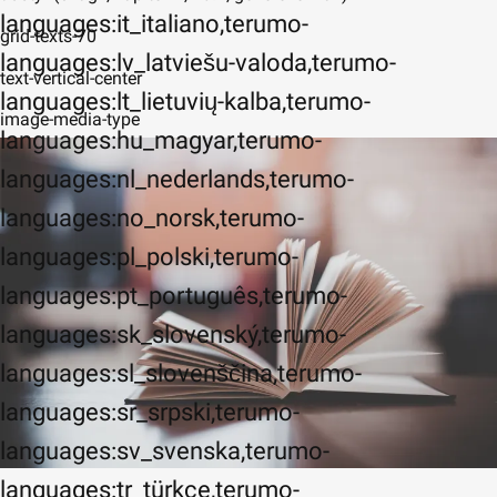
languages:it_italiano,terumo-
grid-texts-70
languages:lv_latviešu-valoda,terumo-
text-vertical-center
languages:lt_lietuvių-kalba,terumo-
image-media-type
languages:hu_magyar,terumo-
languages:nl_nederlands,terumo-
languages:no_norsk,terumo-
languages:pl_polski,terumo-
languages:pt_português,terumo-
languages:sk_slovenský,terumo-
languages:sl_slovenščina,terumo-
languages:sr_srpski,terumo-
languages:sv_svenska,terumo-
languages:tr_türkçe,terumo-