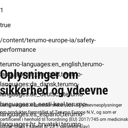
1
true
/content/terumo-europe-ia/safety-
performance
terumo-languages:en_english,terumo-
Oplysninger om
languages:fr_français,terumo-
languages:da_dansk,terumo-
sikkerhed og ydeevne
languages:de_deutsch,terumo-
languages:et_eesti-keel,terumo-
Dette websted indeholder sikkerheds- og ydeevneoplysninger
om produkter fremstillet af Terumo Europe N.V., og som er
languages:es_espanol,terumo-
certificeret i henhold til forordning (EU) 2017/745 om medicinsk
languages:hr_hrvatski,terumo-
udstyr (bilag I, kapitel III, 23.1, generelle krav)