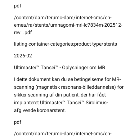
pdf
/content/dam/terumo-dam/internet-cms/en-
emea/ra/stents/umnagomi-mri-lc7834m-202512-
rev1.pdf
listing-container-categories:product-type/stents
2026-02
Ultimaster™ Tansei™ - Oplysninger om MR
I dette dokument kan du se betingelserne for MR-
scanning (magnetisk resonans-billeddannelse) for
sikker scanning af din patient, der har fået
implanteret Ultimaster™ Tansei™ Sirolimus-
afgivende koronarstent.
pdf
/content/dam/terumo-dam/internet-cms/en-