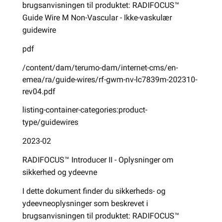
brugsanvisningen til produktet: RADIFOCUS™
Guide Wire M Non-Vascular - Ikke-vaskulær
guidewire
pdf
/content/dam/terumo-dam/internet-cms/en-
emea/ra/guide-wires/rf-gwm-nv-lc7839m-202310-
rev04.pdf
listing-container-categories:product-
type/guidewires
2023-02
RADIFOCUS™ Introducer II - Oplysninger om
sikkerhed og ydeevne
I dette dokument finder du sikkerheds- og
ydeevneoplysninger som beskrevet i
brugsanvisningen til produktet: RADIFOCUS™